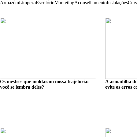
Armazém
Limpeza
Escritório
Marketing
Aconselhamento
Instalações
Curs
Os mestres que moldaram nossa trajetória:
A armadilha do
você se lembra deles?
evite os erros 