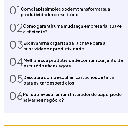
01
Como lápis simples podem transformar sua
produtividade no escritório
02
Como garantir uma mudança empresarial suave
e eficiente?
03
Escrivaninha organizada: a chave para a
criatividade e produtividade
04
Melhore sua produtividade com um conjunto de
escritório eficaz agora!
05
Descubra como escolher cartuchos de tinta
para evitar desperdícios
06
Por que investir em um triturador de papel pode
salvar seu negócio?