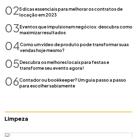
02
5 dicas essenciais para melhorar os contratos de
locação em 2023
03
Eventos que impulsionam negócios: descubra como
maximizar resultados
04
Como um vídeo de produto pode transformar suas
vendas hoje mesmo?
05
Descubra os melhores locais para festas e
transforme seu evento agora!
06
Contador ou bookkeeper? Um guia passo a passo
para escolher sabiamente
Limpeza