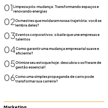
01
Limpeza pós-mudança: Transformando espaços e
renovando energias
02
Os mestres que moldaram nossa trajetória: você se
lembra deles?
03
Eventos corporativos: o baile que une empresas e
talentos
04
Como garantir uma mudança empresarial suave e
eficiente?
05
Otimize seu estoque hoje: descubra o software de
gestão essencial!
06
Como uma simples propaganda de carro pode
transformar sua carreira?
Marketing